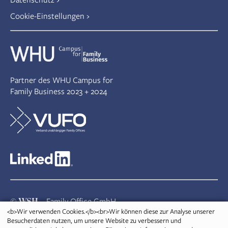
Cookie-Einstellungen
Partner des WHU Campus for
Family Business 2023 + 2024
WSH
©
– Family Office GmbH
<b>Wir verwenden Cookies.</b><br>Wir können diese zur Analyse unserer
Besucherdaten nutzen, um unsere Website zu verbessern und
Niederrheinstraße 40-42