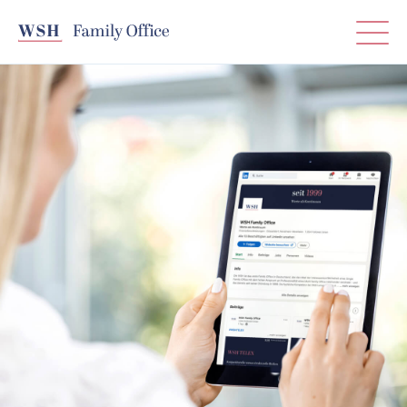
T
0211 51 34 24-0
WSH — Freude an Vermögen, Family Of