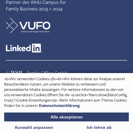
Partner des WHU Campus for
Family Business 2023 + 2024
WSH
©
– Family Office GmbH
<b>Wir verwenden Cookies.</b><br>Wir können diese zur Analyse unserer
Besucherdaten nutzen, um unsere Website zu verbessern und
Niederrheinstraße 40-42
personalisierte Inhalte anzuzeigen. Für weitere Informationen zu den von
40474 Düsseldorf
uns verwendeten Cookies öffnen Sie die <a onclick="klaro.show(klaroConfig,
Deutschland
true);">Cookie-Einstellungen</a>. Mehr Informationen zum Thema Cookies
finden Sie in unserer
Datenschutzerklärung
.
Telefon: 0211 51 34 24-0
Alle akzeptieren
Telefax: 0211 51 34 24-99
E-Mail:
info@w-s-h.com
Auswahl anpassen
Ich lehne ab