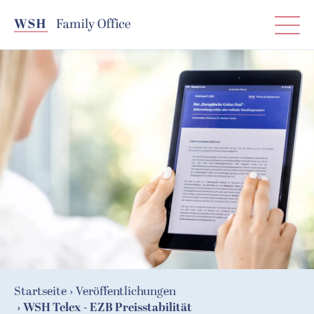
T
0211 51 34 24-0
WSH — Freude an Vermögen, Family Of
Startseite
Veröffentlichungen
WSH Telex - EZB Preisstabilität